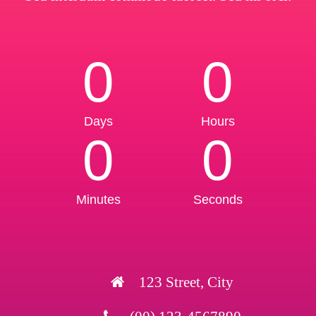
0
0
Days
Hours
0
0
Minutes
Seconds
123 Street, City