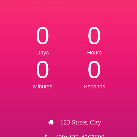
0
0
Days
Hours
0
0
Minutes
Seconds
123 Street, City