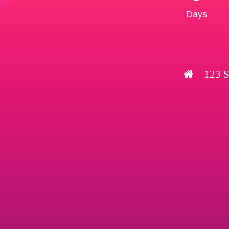
Days
123 S