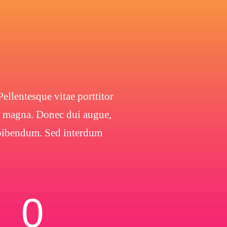
ellentesque vitae porttitor
 a magna. Donec dui augue,
s bibendum. Sed interdum
0