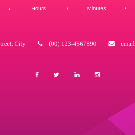
Hours
Minutes
/
/
/
treet, City
(00) 123-4567890
emai