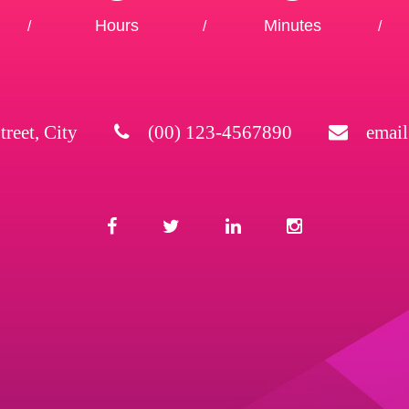
Hours
Minutes
/
/
/
treet, City
(00) 123-4567890
emai