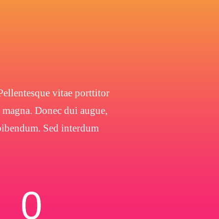
ellentesque vitae porttitor
 a magna. Donec dui augue,
s bibendum. Sed interdum
0