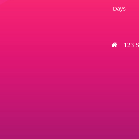
Days
123 S