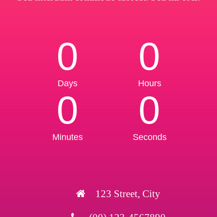
0
0
Days
Hours
0
0
Minutes
Seconds
123 Street, City