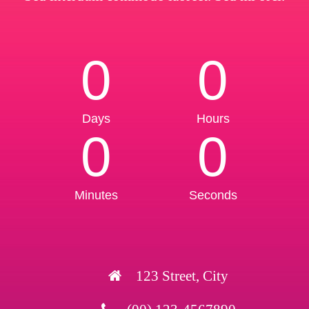
0
0
Days
Hours
0
0
Minutes
Seconds
123 Street, City