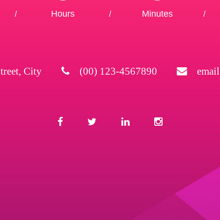
Hours
Minutes
/
/
/
treet, City
(00) 123-4567890
emai