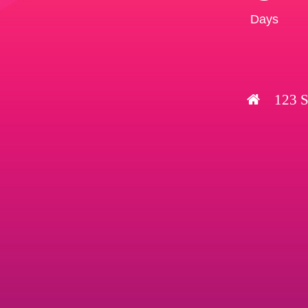
Days
123 S