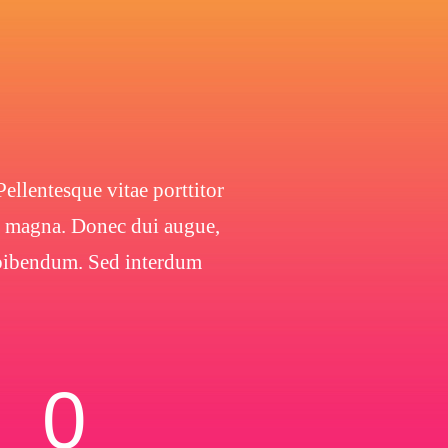
ellentesque vitae porttitor
 a magna. Donec dui augue,
s bibendum. Sed interdum
0